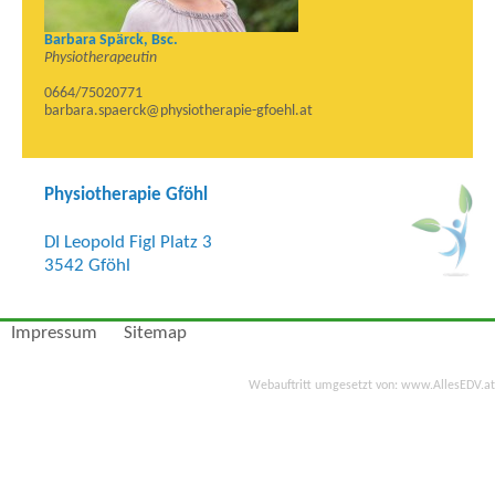
Barbara Spärck, Bsc.
Physiotherapeutin
0664/75020771
barbara.spaerck@physiotherapie-gfoehl.at
Physiotherapie Gföhl
DI Leopold Figl Platz 3
3542 Gföhl
Impressum
Sitemap
Webauftritt umgesetzt von:
www.AllesEDV.at